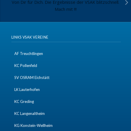
Von Dir für Dich. Die Ergebnisse der VSAK blitzschnell.
Mach mit !!!
LINKS VSAK VEREINE
AF Treuchtlingen
KC Pollenfeld
SV OSRAM Eichstätt
LK Lauterhofen
KC Greding
KC Langenaltheim
KG Konstein-Wellheim