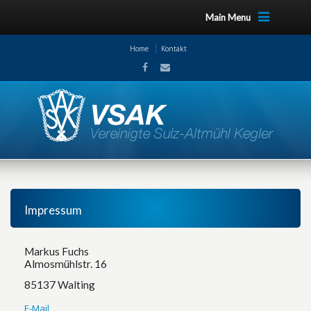
Main Menu
Home
Kontakt
Impressum
Markus Fuchs
Almosmühlstr. 16
85137 Walting
E-Mail