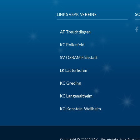
LINKS VSAK VEREINE
SO
AF Treuchtlingen
KC Pollenfeld
SV OSRAM Eichstätt
LK Lauterhofen
KC Greding
KC Langenaltheim
KG Konstein-Wellheim
Copyright © 2014 VSAK - Vereinigte Sulz-Altmühl 