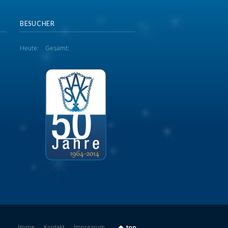
BESUCHER
Heute:
Gesamt:
Home
Kontakt
Impressum
top