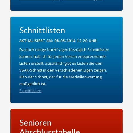
Schnittlisten
AKTUALISIERT AM: 08.05.2014 12:20 UHR:
Da doch einige Nachfragen bezüglich Schnittlisten
kamen, hab ich für jeden Verein entsprechende
Listen erstellt. Zusätzlich gibt es Listen die den
VSAK-Schnitt in den verschiedenen Ligen zeigen.
Also der Schnitt, der für die Medaillenwertung
maßgeblich ist.
Schnittlisten
Senioren
Abschlusstabelle