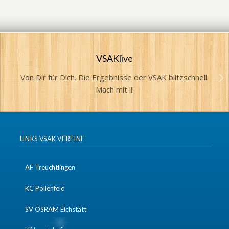
VSAKlive
Von Dir für Dich. Die Ergebnisse der VSAK blitzschnell.
Mach mit !!!
LINKS VSAK VEREINE
AF Treuchtlingen
KC Pollenfeld
SV OSRAM Eichstätt